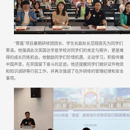
“菁莪”项目暑期研修团团长、学生处副处长范翔首先为同学们
寄语。他强调此次英国访学是学校对同学们的肯定与期许，更是难
得的成长历练机会。他勉励同学们珍惜机遇、主动学习，积极传播
中国声音，在异国留下奋斗的足迹。他还提醒同学们做好证件物资
和知识调研等行前工作，并再次强调了在外研修的管理纪律和安全
事项。