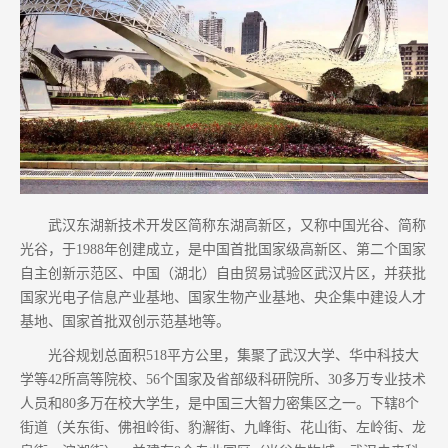
武汉东湖新技术开发区简称东湖高新区，又称中国光谷、简称
光谷，于1988年创建成立，是中国首批国家级高新区、第二个国家
自主创新示范区、中国（湖北）自由贸易试验区武汉片区，并获批
国家光电子信息产业基地、国家生物产业基地、央企集中建设人才
基地、国家首批双创示范基地等。
光谷规划总面积518平方公里，集聚了武汉大学、华中科技大
学等42所高等院校、56个国家及省部级科研院所、30多万专业技术
人员和80多万在校大学生，是中国三大智力密集区之一。下辖8个
街道（关东街、佛祖岭街、豹澥街、九峰街、花山街、左岭街、龙