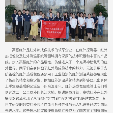
高德红外是红外热成像技术的领军企业，在红外探测器、红外
热成像仪及红外测温系统等领域拥有深厚的技术积累和丰富的产品
线。步入高德红外的产品展馆，仿佛进入了一个充满神秘色彩的红
外世界。同学们亲身体验了红外热成像技术的魅力。无论是用于安
防监控的红外热成像仪还是用于工业检测的红外测温系统都展现出
了极高的精度和稳定性，例如红外测温系统精确到能够显示出身体
上手掌覆盖后的区域留下的余温变化，红外热成像仪能够让我们看
到远达二十公里以外的长江大桥。据讲解员介绍，高德红外在红外
探测器领域实现了从“跟跑”到“并跑”再到“领跑”的跨越式发展，其
自主研发的各类红外芯片性能与各种导弹与无人机设备已达到国际
先进水平。这些技术的突破使得高德红外成为了国内首个拥有国家