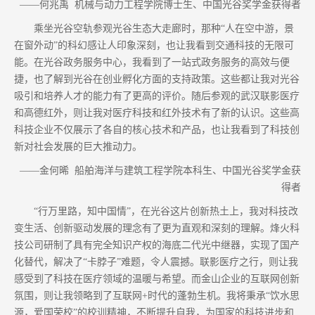
——何兆禹 机械与动力工程学院博士生、中国光谷奖学金获得者
乘坐光谷空轨参观光谷生态大走廊时，那种“人在空中游，景
在窗外动”的科幻感让人印象深刻，也让我看到交通科技的无限可
能。在光谷政务服务中心，我看到了一站式政务服务的高效与便
捷，也了解到光谷在创业孵化方面的支持政策。这些都让我对光谷
吸引和培养人才的能力有了更高的评价。随后参观的武汉联影医疗
和高德红外，则让我对医疗科技和红外技术有了新的认识。这些高
科技企业不仅展示了各自的核心技术和产品，也让我看到了科技创
新对社会发展的巨大推动力。
——金何晞 船舶海洋与建筑工程学院本科生、中国光谷奖学金获
得者
“行万里路，知中国情”，在光谷这片创新热土上，我对科技改
变生活、创新驱动发展的理念有了更为直观和深刻的理解。烽火科
技公司研制了具有完全知识产权的海底二代光中继器，实现了国产
化替代，解决了“卡脖子”难题，令人震撼。联影医疗之行，则让我
感受到了科技在医疗领域的温暖与希望。而金山企业的互联网创新
氛围，则让我领略到了互联网+时代的蓬勃生机。我将秉承“饮水思
源，爱国荣校”的校训精神，不断提升自我，为国家的科技进步和