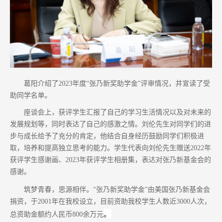
葛
阳介绍了2023年度“张乃新奖助学金”评审情况，并宣读了受
助同学名单。
座谈会上，获评学生汇报了自己的学习生活情况以及对未来的
发展规划等，同时表达了自己的感激之情。刘伦先生对同学们的进
步与成长给予了充分的肯定，他结合自身经历鼓励同学们积极进
取，培养和提高独立思考的能力。学生代表向刘伦先生赠送2022年
获评学生感谢画、2023年获评学生相册集，表达对张乃新基金会的
感谢。
筑
梦青春，思源相伴。“张乃新奖助学金”由美国张乃新基金会
捐资，于2001年在我校设立，目前资助我校学生人数近3000人次，
。
总资助金额约人民币800余万元