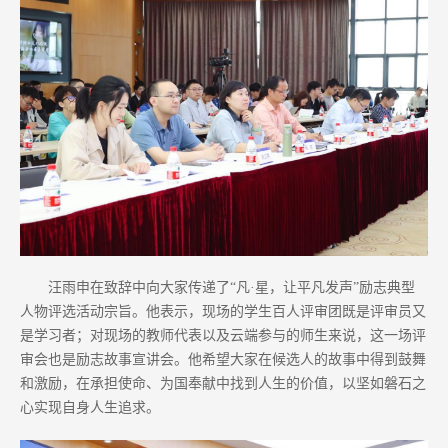
汪雨申在致辞中向大家传递了“凡·星，让平凡发声”励志典型
人物评选活动宗旨。他表示，现场的学生百人评审团既是评审员又
是学习者；对现场的教师代表以及云端参与的师生来说，这一场评
审会也是励志故事宣讲会。他希望大家在候选人的故事中得到鼓舞
和激励，在承担使命、为国奉献中找到人生的价值，以坚如磐石之
心实现自身人生追求。