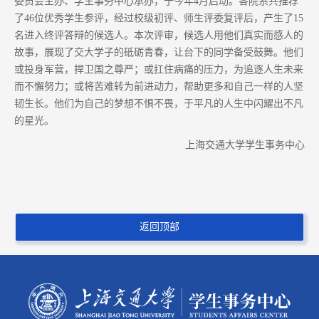
委员会主办、学生事务中心承办，于今年4月启动。各院系共推荐
了46位优秀学生参评，经过校级初评、师生评委复评后，产生了15
名进入终评答辩的候选人。本次评审，候选人用他们真实而感人的
故事，展现了交大学子的砥砺青春，让台下的同学备受鼓舞。他们
或投身军营，捍卫国之尊严；或扛住病痛的压力，为追逐人生未来
而不懈努力；或将苦难转为前进动力，帮助更多和自己一样的人坚
韧生长。他们为自己的梦想不惧不畏，于平凡的人生中闪耀出不凡
的星光。
上海交通大学学生事务中心
返回顶部