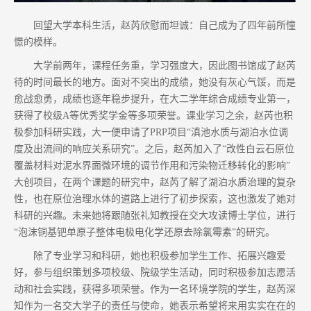
回望大学本科生活，赵芮欣慰而坦诚：自己成为了四年前所憧
憬的模样。
大学前两年，课程任务重，学习强度大，因此图书馆成了赵芮
待的时间最长的地方。面对不突出的成绩，她没有灰心气馁，而是
愈战愈勇，成绩也逐年稳步提升，在大二学年综合成绩专业第一，
获得了校级A等优秀奖学金等多项荣誉。课业学习之余，赵芮也积
极参加科研实践，大一便申请了PRP项目“滇池水质与湖泊水位调
度及出流间的响应关系研究”。之后，赵芮加入了“改性白云石原位
覆盖材料对泥水界面微环境的调节作用和污染物迁移转化的影响”
大创项目，在两个课题的研究中，赵芮了解了湖泊水质治理的复杂
性，也在原位治理水体的道路上进行了初步探索，这也激发了她对
科研的兴趣。未来她将跟随张礼知教授在交大攻读博士学位，进行
“泡沫铜基钯单原子整体电极电化学还原去除氯霉素”的研究。
除了专业学习和科研，她也积极参加学生工作、拓展兴趣爱
好，参与组织策划多项校级、院级学生活动，同时积极参加志愿活
动和社会实践，获得多项荣誉。作为一名环境学院的学生，赵芮深
知作为一名交大学子的责任与使命，她表示希望将来用实实在在的