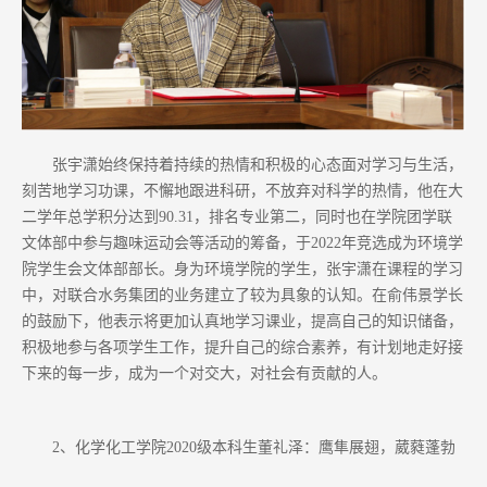
张宇潇始终保持着持续的热情和积极的心态面对学习与生活，
刻苦地学习功课，不懈地跟进科研，不放弃对科学的热情，他在大
二学年总学积分达到90.31，排名专业第二，同时也在学院团学联
文体部中参与趣味运动会等活动的筹备，于2022年竞选成为环境学
院学生会文体部部长。身为环境学院的学生，张宇潇在课程的学习
中，对联合水务集团的业务建立了较为具象的认知。在俞伟景学长
的鼓励下，他表示将更加认真地学习课业，提高自己的知识储备，
积极地参与各项学生工作，提升自己的综合素养，有计划地走好接
下来的每一步，成为一个对交大，对社会有贡献的人。
2、化学化工学院2020级本科生董礼泽：鹰隼展翅，葳蕤蓬勃