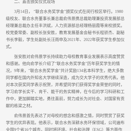
二、直击颁奖仪式现场
3月14日， “联合水务奖学金”颁奖仪式在闵行校区举行。1980
级校友、联合水务董事长兼总裁俞伟景携总裁助理兼投资发展部总
经理兼总裁办主任丰洪斌，人力资源部总经理杨丽霞等来校颁奖。
校党委常委、副校长张安胜，教育发展基金会秘书长程骄杰、副秘
书长李毅，学生处副处长汪雨申及2021年、2022年获奖学生参加仪
式。
张安胜对俞伟景学长持续助力母校教育事业发展表示高度赞赏
和感谢。他向俞学长介绍了“联合水务奖学金”历年获奖学生的情
况，9年来，“联合水务奖学金”共计奖励134名本科学生，绝大多数
同学都在国内外知名大学继续深造，成为交大学子的优秀代表。他
对本次获奖同学表示祝贺，并希望同学们获得奖学金荣誉的同时，
学习俞学长实干、肯干、能干的务实精神，在今后的学习科研和工
作中，更加脚踏实地，勇往直前，努力成长为对社会、对国家有贡
献的栋梁之材。
俞伟景首先表达了对母校的想念和感激之情，同时赞赏了获奖
学生的优异表现。他表示，联合水务深耕水务环保领域，公司遍布
全国9个省16个城市，同时将环境、社会和治理（ESG）等方面作