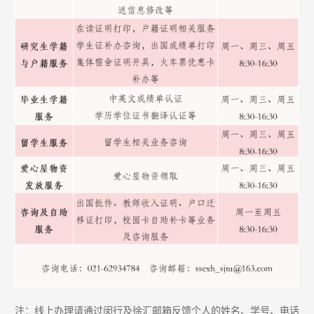
注：线上办理请通过闵行及徐汇邮箱反馈个人的姓名、学号、电话