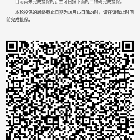
目前尚未
完成
投保
的
新生可扫描下面的二维码完成投保
。
本轮投保的最终截止日期为
10
月
15
日晚
24
时
，请在该
截止时间
前完成
投保
。