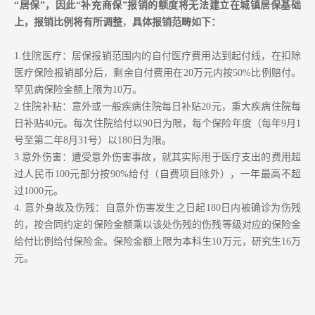
“居保”，因此“补充商保”报销的额度将无法建立在城镇居保基础
上，报销比例将有所调整
，
具体报销范畴如下：
1.住院医疗：居保报销范围内的自付医疗费用达到起付线，在扣除
医疗保险报销部分后，剩余自付费用在20万元内按50%比例赔付。
罕见病保险金额上限为10万。
2.
住院补贴：意外或一般疾病住院每日补贴
20元，重大疾病住院每
日补贴40元。每次住院给付以90日为限，每个保险年度（每年9月1
号至第二年8月31号）以180日为限。
3.
意外伤害：遭受意外伤害事故，就其实际用于医疗支出的费用超
过人民币
100元部分按90%给付（自费项目除外），一年最高不超
过1000元。
4.
意外身故及伤残：自意外伤害发生之日起180日内被确诊为伤残
的，按合同约定的保险金额乘以该处伤残的伤残等级对应的保险金
给付比例给付保险金。保险金额上限为本科生10万元，研究生16万
元。