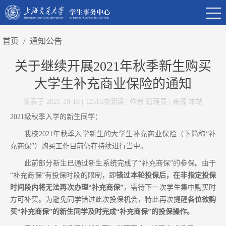
首页
/
通知公告
关于继续开展2021年秋季新生购买
大学生补充商业保险的通知
发表于 2021-10-10 | 12510次阅读 | 作者 管理员 | 来源 本站
2
021
级秋季入学的新生同学
：
我校
2021年秋季
入学新生的
大学生补充商业保险（下简称
“补
充商保”）购买工作目前仍在持续进行
当中
。
此前
部分新生
已通过新生系统完成
了
“补充商保”的参保。
由于
“
补充
商保
”有投保时段的限制，即
错过本轮投保后，在非指定投保
时间段内将无法再次办理
“补充商保”
，
需
待下一次
学生
集中购买
时
方可补买。
为避免
同学
错过
此次投保机会
，
特此再次
提醒
各位
欲购
买
“补充商保”的
新生
同学
及时完成
“补充商保”的
投保操作
。