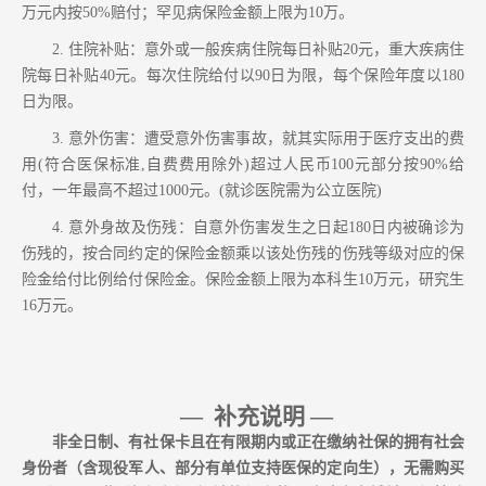
万元内按50%赔付；罕见病保险金额上限为10万。
2.
住院补贴：意外或一般疾病住院每日补贴
20元，重大疾病住
院每日补贴40元。每次住院给付以90日为限，每个保险年度以180
日为限。
3.
意外伤害：遭受意外伤害事故，就其实际用于医疗支出的费
用
(符合医保标准,自费费用除外)超过人民币100元部分按90%给
付，一年最高不超过1000元。(就诊医院需为公立医院)
4.
意外身故及伤残：自意外伤害发生之日起
180日内被确诊为
伤残的，按合同约定的保险金额乘以该处伤残的伤残等级对应的保
险金给付比例给付保险金。保险金额上限为本科生10万元，研究生
16万元。
—
补充说明
—
非全日制、有社保卡且在有限期内或正在缴纳社保的拥有社会
身份者（含现役军人、部分有单位支持医保的定向生），无需购买