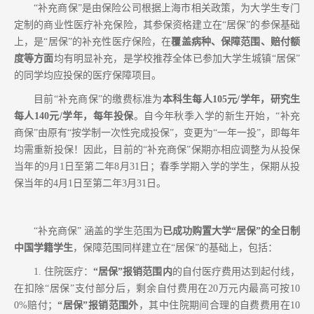
“补充商保”
是由保险公司根据上海市相关政策，为大学生专门
定制的商业性医疗
补充
保险，其参保资格建立在
“居保”的参保基础
上，是“
居
保
”的补充性医疗保险，在
覆盖病种、保障范围、赔付额
度等方面
均有
明显
补充，是学校推荐全体已参加大学生城镇
“居保”
的同学
均应
投保的医疗保障项目
。
目前
“补充商保”的缴费标准为
本科生每人
105元/学年，研究生
每人140元/学年，每年投保
。自今年秋季
入学的新生
开始，
“补充
商保”由原有“按学制一次性完成投保”，变更为“一年一投”，即每年
均需重新投保！因此，目前的“补充商保”保期亦相应调整为从投保
当年的9月1日至第二年8月31日
；
春季学期入学的学生，保期从投
保当年的
4月1日至第二年3月31日
。
“补充商保” 涵盖的学生范围为
已成功购置大学
“居保”的全日制
中国学籍学生
，保障范围同样建立在
“居保”的基础上，包括：
1.
住院医疗：
“居保”报销范围内
的自付医疗费用达到起付线，
在扣除
“居保”支付部分后，剩余自付费用在20万元内最高可按10
0%赔付；
“居保”报销范围外
，其中住院期间合理的自费费用在
10