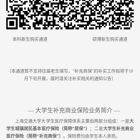
本科
新
生
购买
通道 硕博
新生购买
通道
（本通道暂不支持往届老生填写，
“补充商保”的补买工作拟将于1
0
月下旬开展，届时请关注补买相关的通知公告）
—
大学生补充商业保险业务简介
—
上海交通大学大学生医疗保障体系
主要
由两部分组成：一是
大
学生城镇居民基本医疗保险（简称
“居保”）
；二是
大学生补充商业
医疗保险（简称
“
补充
商保
”）
。保险费均由学生本人承担
。