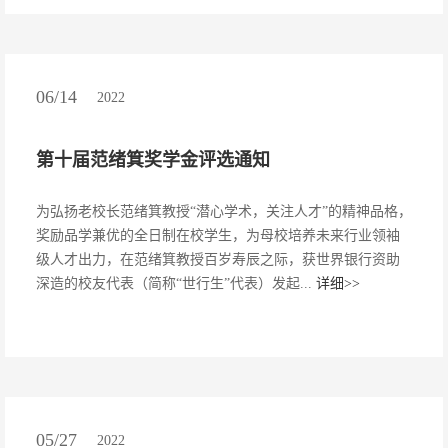
06/14
2022
第十届范绪箕奖学金评选通知
为弘扬老校长范绪箕教授“潜心学术，关注人才”的精神品格，
奖励品学兼优的全日制在校学生，为母校培养未来行业领袖
级人才出力，在范绪箕教授百岁寿辰之际，获世界银行资助
深造的校友代表（简称“世行生”代表）发起...
详细>>
05/27
2022