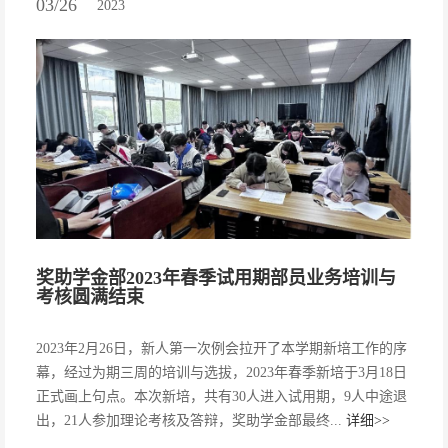
03/26
2023
奖助学金部2023年春季试用期部员业务培训与
考核圆满结束
2023年2月26日，新人第一次例会拉开了本学期新培工作的序
幕，经过为期三周的培训与选拔，2023年春季新培于3月18日
正式画上句点。本次新培，共有30人进入试用期，9人中途退
出，21人参加理论考核及答辩，奖助学金部最终...
详细>>