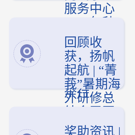
服务中心
2024年秋
季学期新
回顾收
招助管培
获，扬帆
训暨团建
起航 | “菁
活动顺利
莪”暑期海
举行
外研修总
结会召开
奖助资讯 |